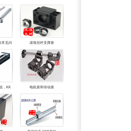
轨常见问
滚珠丝杆支撑座
组，KK
电机座和传动座