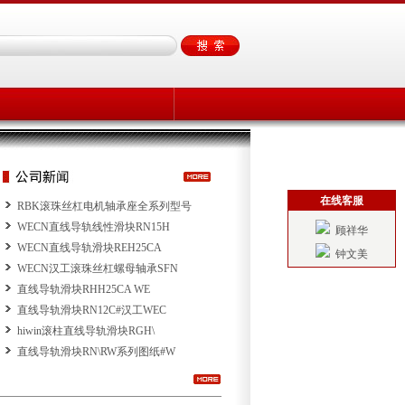
在线客服
RBK滚珠丝杠电机轴承座全系列型号
WECN直线导轨线性滑块RN15H
顾祥华
WECN直线导轨滑块REH25CA
钟文美
WECN汉工滚珠丝杠螺母轴承SFN
直线导轨滑块RHH25CA WE
直线导轨滑块RN12C#汉工WEC
hiwin滚柱直线导轨滑块RGH\
直线导轨滑块RN\RW系列图纸#W