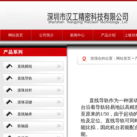
网站首页
公司简介
新闻中心
产品介绍
上银丝
您现在的位置：
网站首页
>
直线模组
直线导轨
滚珠丝杆
直线导轨
作为一种滚
滚珠花键
台沿着导轨轻易地以高精
至原来的1/50，由于起
直线轴承
给及定位。直线导轨可同
联轴器
能比拟，因此机台若能配
能。