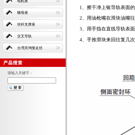
电机座
1、擦干净
上银导轨
表面的
螺母座
2、用油枪嘴在滑块油嘴
丝杆支撑座
3、用手指在
直线导轨
表面
交叉导轨
4、手推滑块来回往复几
台湾庆鸿慢走丝
请输入关键字：