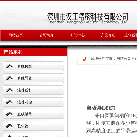
网站首页
公司简介
新闻中心
产品介绍
上银丝
您现在的位置：
网站首页
>
直线模组
直线导轨
滚珠丝杆
滚珠花键
自动调心能力
直线轴承
来自圆弧沟槽的DF(4
移，即使安装面多少有
联轴器
到高精度稳定的平滑运