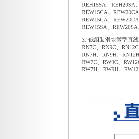
REH15SA、REH20SA
REW15CA、REW20C
REW15CA、REW20C
REW15SA、REW20SA
3
低组装滑块微型直线
、
RN7C、RN9C、RN12C
RN7H、RN9H、RN12
RW7C、RW9C、RW12
RW7H、RW9H、RW12