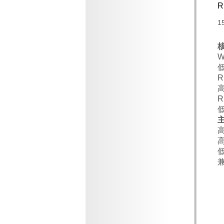
R
1
R
R