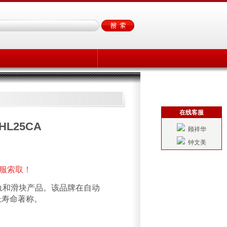
在线客服
L25CA
顾祥华
钟文美
客服索取！
轨和滑块产品。该品牌在自动
长寿命著称。