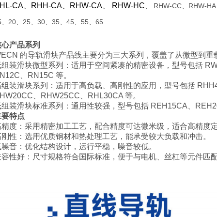
HL-CA、RHH-CA、RHW-CA、 RHW-HC
、 RHW-CC
、RHW-HA
5、20、25、30、35、45、55
、65
核心产品系列
WECN 的导轨滑块产品线主要分为三大系列，覆盖了从微型到重
低组装滑块微型系列：适用于空间紧凑的精密设备，型号包括 RW、
N12C、RN15C 等。
高组装滑块系列：适用于高负载、高刚性的应用，型号包括 RHH45
HW20CC、RHW25CC、RHL30CA 等。
低组装滑块标准系列：通用性较强，型号包括 REH15CA、REH20
主要特点
高精度：采用精密加工工艺，配合精度可达微米级，适合高精度
高刚性：选用优质钢材和热处理工艺，能承受较大负载和冲击。
低噪音：优化结构设计，运行平稳，噪音较低。
兼容性好：尺寸规格符合国际标准，便于与电机、丝杠等元件匹