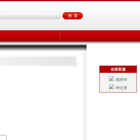
在线客服
顾祥华
钟文美